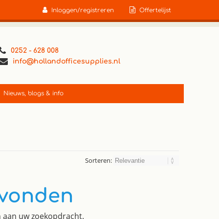
Inloggen/registreren
Offertelijst
0252 - 628 008
info@hollandofficesupplies.nl
Nieuws, blogs & info
Sorteren:
evonden
en aan uw zoekopdracht.