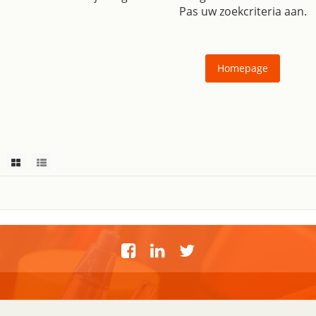
Pas uw zoekcriteria aan.
Homepage
nservice
Over Holland Office Su