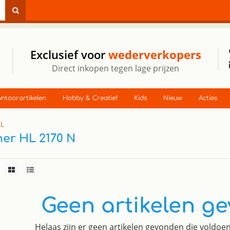
Exclusief voor
wederverkopers
Direct inkopen tegen lage prijzen
ntoorartikelen
Hobby & Creatief
Kids
Nieuw
Acties
HL
her HL 2170 N
Geen artikelen g
Helaas zijn er geen artikelen gevonden die voldo