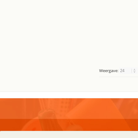
Weergave:
Holland Office Supplies
Klante