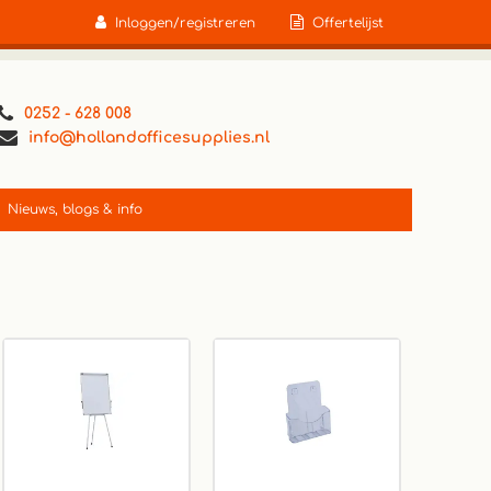
Inloggen/registreren
Offertelijst
0252 - 628 008
info@hollandofficesupplies.nl
Nieuws, blogs & info