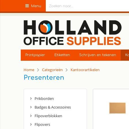
Menu
Printpapier
Etiketten
Schrijven en tekenen
Ka
Home
Categorieën
Kantoorartikelen
Presenteren
Prikborden
Badges & Accessoires
Flipoverblokken
Flipovers