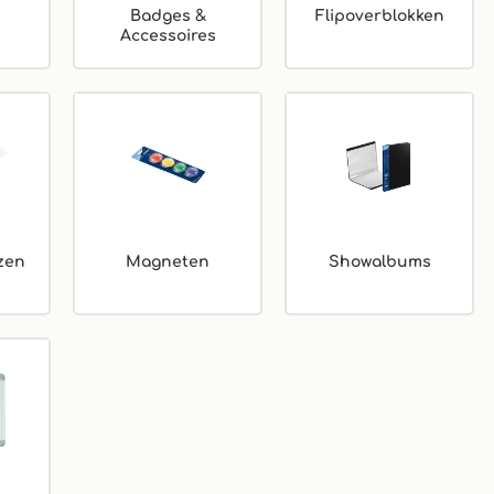
n
Badges &
Flipoverblokken
Accessoires
zen
Magneten
Showalbums