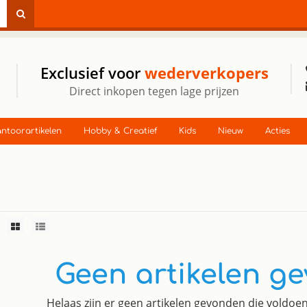
Exclusief voor
wederverkopers
Direct inkopen tegen lage prijzen
ntoorartikelen
Hobby & Creatief
Kids
Nieuw
Acties
Geen artikelen g
Helaas zijn er geen artikelen gevonden die voldo