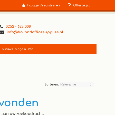
Inloggen/registreren
Offertelijst
0252 - 628 008
info@hollandofficesupplies.nl
Nieuws, blogs & info
Sorteren:
evonden
en aan uw zoekopdracht.