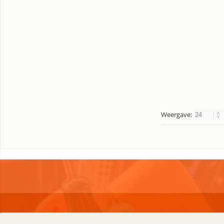
Weergave:
Holland Office Supplies
Klante