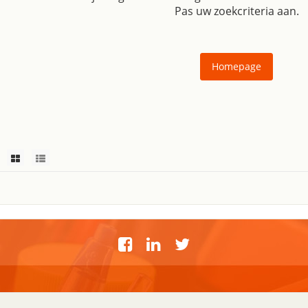
Pas uw zoekcriteria aan.
Homepage
nservice
Over Holland Office Su