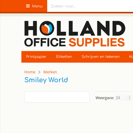
Menu
Printpapier
Etiketten
Schrijven en tekenen
Ka
Home
Merken
Smiley World
Weergave: