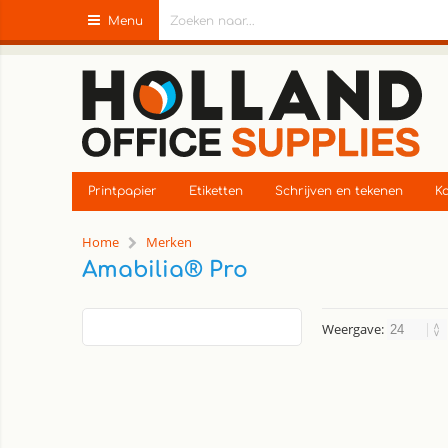
Menu
Printpapier
Etiketten
Schrijven en tekenen
Ka
Home
Merken
Amabilia® Pro
Weergave: