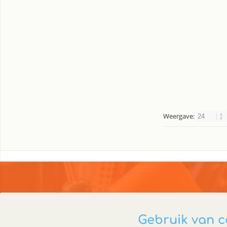
Weergave:
Gebruik van c
Holland Office Supplies
Klante