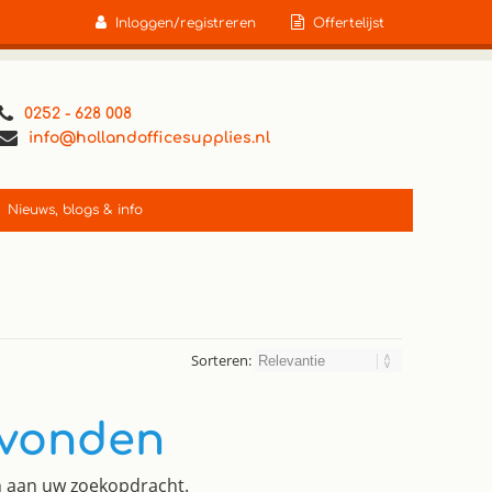
Inloggen/registreren
Offertelijst
0252 - 628 008
info@hollandofficesupplies.nl
Nieuws, blogs & info
Sorteren:
evonden
en aan uw zoekopdracht.