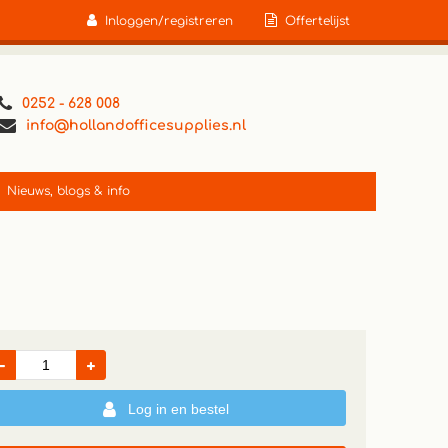
Inloggen/registreren
Offertelijst
0252 - 628 008
info@hollandofficesupplies.nl
Nieuws, blogs & info
Log in en bestel