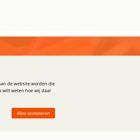
pplies
Algemeen
aan de website worden die
Privacy & Cookies
u wilt weten hoe wij daar
Disclaimer
Alles accepteren
plies