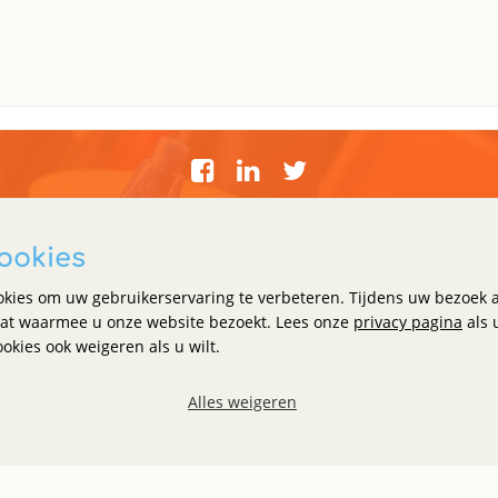
ookies
nservice
Over Holland Office Su
okies om uw gebruikerservaring te verbeteren. Tijdens uw bezoek 
n
Algemene Voorwaarden
at waarmee u onze website bezoekt. Lees onze
privacy pagina
als 
kies ook weigeren als u wilt.
g
Waarom wij?
Contactgegevens
Alles weigeren
telde vragen
Become a Supplier
Word klant bij Holland Office Sup