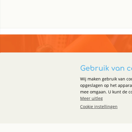
Gebruik van c
Holland Office Supplies
Klante
Wij maken gebruik van co
Meer en Duin 38
Bestelle
opgeslagen op het appara
2163 HC
Lisse
mee omgaan. U kunt de coo
Leverin
Meer uitleg
Betalen
0252 - 62 80 08
Cookie instellingen
Veelges
info@hollandofficesupplies.nl