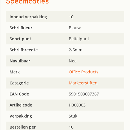
Specificaties
Inhoud verpakking
10
Schrijfk
leur
Blauw
Soort punt
Beitelpunt
Schrijfbreedte
2-5mm
Navulbaar
Nee
Merk
Office Products
Categorie
Markeerstiften
EAN Code
5901503607367
Artikelcode
H000003
Verpakking
Stuk
Bestellen per
10