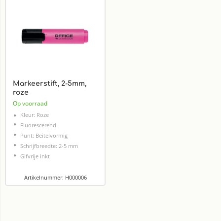
Markeerstift, 2-5mm,
roze
Op voorraad
Kleur: Roze
Fluorescerend
Punt: Beitelvormig
Schrijfbreedte: 2-5 mm
Gifvrije inkt
Artikelnummer: H000006