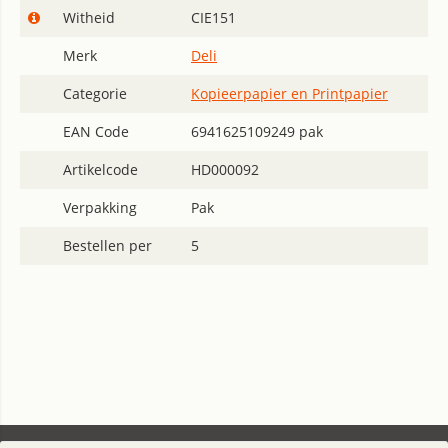
Witheid
CIE151
Merk
Deli
Categorie
Kopieerpapier en Printpapier
EAN Code
6941625109249 pak
Artikelcode
HD000092
Verpakking
Pak
Bestellen per
5